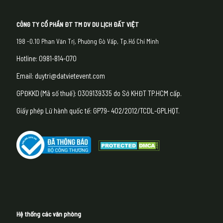
CÔNG TY CỔ PHẦN ĐT TM DV DU LỊCH ĐẤT VIỆT
198 -0.10 Phan Văn Trị, Phường Gò Vấp, Tp.Hồ Chí Minh
Hotline: 0981-814-070
Email: duytri@datvietevent.com
GPĐKKD (Mã số thuế): 0309139335 do Sở KHĐT TP.HCM cấp.
Giấy phép Lữ hành quốc tế: GP79- 402/2012/TCDL-GPLHQT.
Hệ thống các văn phòng