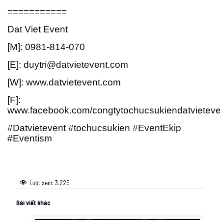
===========
Dat Viet Event
[M]: 0981-814-070
[E]: duytri@datvietevent.com
[W]: www.datvietevent.com
[F]:
www.facebook.com/congtytochucsukiendatvieteve
#Datvietevent #tochucsukien #EventEkip
#Eventism
Lượt xem:
3.229
Bài viết khác