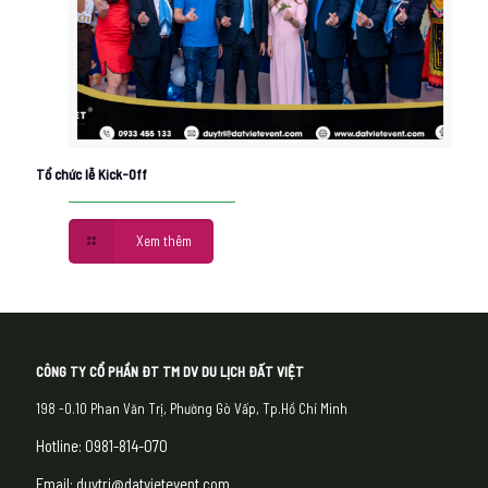
Tổ chức lễ Kick-Off
Xem thêm
CÔNG TY CỔ PHẦN ĐT TM DV DU LỊCH ĐẤT VIỆT
198 -0.10 Phan Văn Trị, Phường Gò Vấp, Tp.Hồ Chí Minh
Hotline: 0981-814-070
Email: duytri@datvietevent.com