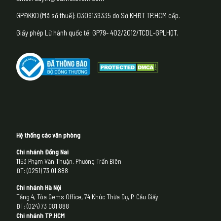
GPĐKKD (Mã số thuế): 0309139335 do Sở KHĐT TP.HCM cấp.
Giấy phép Lữ hành quốc tế: GP79- 402/2012/TCDL-GPLHQT.
Hệ thống các văn phòng
Chi nhánh Đồng Nai
1153 Phạm Văn Thuận, Phường Trấn Biên
ĐT: (0251) 73 01 888
Chi nhánh Hà Nội
Tầng 4, Tòa Gems Office, 74 Khúc Thừa Dụ, P. Cầu Giấy
ĐT: (024) 73 081 888
Chi nhánh
TP.HCM