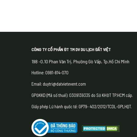
CÔNG TY CỔ PHẦN ĐT TM DV DU LỊCH ĐẤT VIỆT
198 -0.10 Phan Văn Trị, Phường Gò Vấp, Tp.Hồ Chí Minh
Hotline: 0981-814-070
Email: duytri@datvietevent.com
GPĐKKD (Mã số thuế): 0309139335 do Sở KHĐT TP.HCM cấp.
Giấy phép Lữ hành quốc tế: GP79- 402/2012/TCDL-GPLHQT.