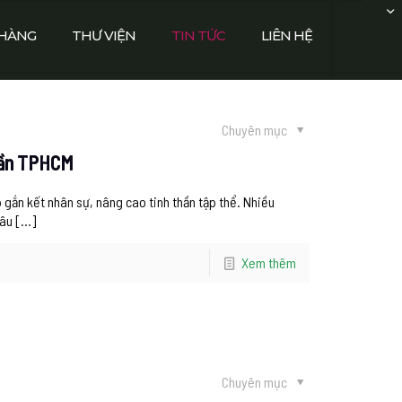
HÀNG
THƯ VIỆN
TIN TỨC
LIÊN HỆ
Chuyên mục
 gần TPHCM
 gắn kết nhân sự, nâng cao tinh thần tập thể. Nhiều
đâu
[…]
Xem thêm
Chuyên mục