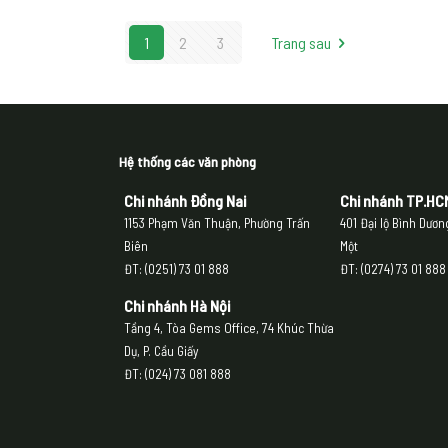
1
2
3
Trang sau
Hệ thống các văn phòng
Chi nhánh Đồng Nai
Chi nhánh
TP.HC
1153 Phạm Văn Thuận, Phường Trấn
401 Đại lộ Bình Dươ
Biên
Một
ĐT: (0251) 73 01 888
ĐT: (0274) 73 01 888
Chi nhánh Hà Nội
Tầng 4, Tòa Gems Office, 74 Khúc Thừa
Dụ, P. Cầu Giấy
ĐT: (024) 73 081 888