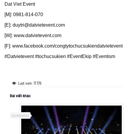
Dat Viet Event
[M]: 0981-814-070
[E]: duytri@datvietevent.com
[W]: www.datvietevent.com
[F]: www.facebook.com/congtytochucsukiendatvietevent
#Datvietevent #tochucsukien #EventEkip #Eventism
Lượt xem:
17.176
Bài viết khác
03/08/2022