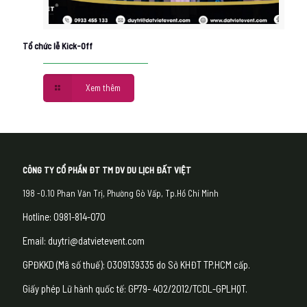
Tổ chức lễ Kick-Off
Xem thêm
CÔNG TY CỔ PHẦN ĐT TM DV DU LỊCH ĐẤT VIỆT
198 -0.10 Phan Văn Trị, Phường Gò Vấp, Tp.Hồ Chí Minh
Hotline: 0981-814-070
Email: duytri@datvietevent.com
GPĐKKD (Mã số thuế): 0309139335 do Sở KHĐT TP.HCM cấp.
Giấy phép Lữ hành quốc tế: GP79- 402/2012/TCDL-GPLHQT.