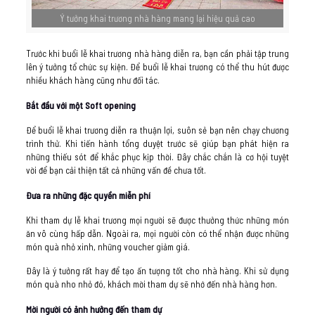
Ý tưởng khai trương nhà hàng mang lại hiệu quả cao
Trước khi buổi lễ khai trương nhà hàng diễn ra, bạn cần phải tập trung
lên ý tưởng tổ chức sự kiện. Để buổi lễ khai trương có thể thu hút được
nhiều khách hàng cũng như đối tác.
Bắt đầu với một Soft opening
Để buổi lễ khai trương diễn ra thuận lợi, suôn sẻ bạn nên chạy chương
trình thử. Khi tiến hành tổng duyệt trước sẽ giúp bạn phát hiện ra
những thiếu sót để khắc phục kịp thời. Đây chắc chắn là cơ hội tuyệt
vời để bạn cải thiện tất cả những vấn đề chưa tốt.
Đưa ra những đặc quyền miễn phí
Khi tham dự lễ khai trương mọi người sẽ được thưởng thức những món
ăn vô cùng hấp dẫn. Ngoài ra, mọi người còn có thể nhận được những
món quà nhỏ xinh, những voucher giảm giá.
Đây là ý tưởng rất hay để tạo ấn tượng tốt cho nhà hàng. Khi sử dụng
món quà nho nhỏ đó, khách mời tham dự sẽ nhớ đến nhà hàng hơn.
Mời người có ảnh hưởng đến tham dự