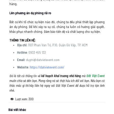
hàng.
Lên phương án dự phòng rủi ro
Bất cứ khi tổ chức sự kiện nào đó, chúng ta đều phải thiết lập phương
án dự phòng. Để khi xảy ra sự cố, chúng ta luôn có hướng giải quyết,
khắc phục nhanh chóng. Đảm bảo tiến độ và chất lượng cho sự kiện.
THÔNG TIN LIÊN HỆ:
Địa chỉ:
1107 Phan Văn Trị, P.10, Quận Gò Vấp, TP. HCM
Hotline
: 0933 455 133
Email:
duytri@datvietevent.com
Website:
https://datvietevent.com/
Đó là tất cả thông tin về
kế hoạch khai trương nhà hàng
mà
Đất Việt Event
muốn chia sẻ đến bạn. Mong rằng nó sẽ thật hữu ích đối với bạn. Nếu bạn có
thắc mắc gì thì hãy liên hệ ngay với Đất Việt Event để được hỗ trợ tận tình
nhé.
Lượt xem:
300
Bài viết khác