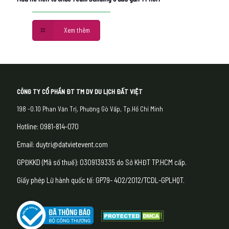
Xem thêm
CÔNG TY CỔ PHẦN ĐT TM DV DU LỊCH ĐẤT VIỆT
198 -0.10 Phan Văn Trị, Phường Gò Vấp, Tp.Hồ Chí Minh
Hotline: 0981-814-070
Email: duytri@datvietevent.com
GPĐKKD (Mã số thuế): 0309139335 do Sở KHĐT TP.HCM cấp.
Giấy phép Lữ hành quốc tế: GP79- 402/2012/TCDL-GPLHQT.