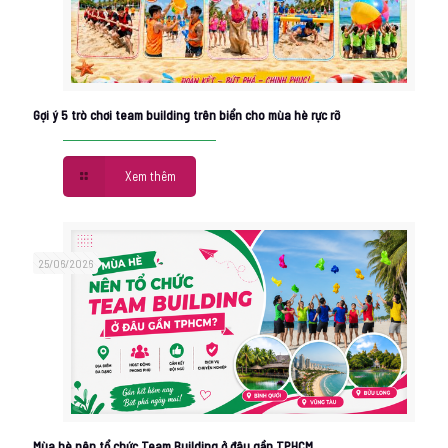
Gợi ý 5 trò chơi team building trên biển cho mùa hè rực rỡ
Xem thêm
25/06/2026
Mùa hè nên tổ chức Team Building ở đâu gần TPHCM