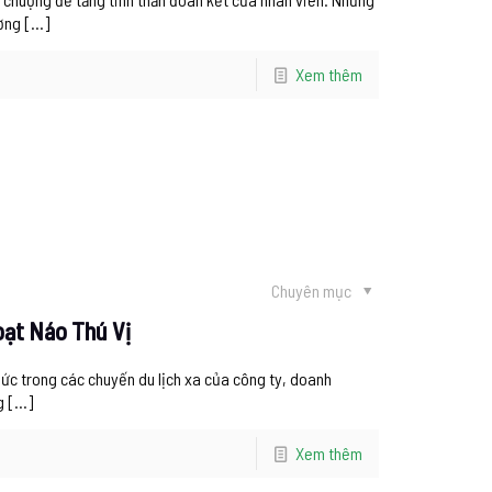
ơng
[…]
Xem thêm
Chuyên mục
oạt Náo Thú Vị
hức trong các chuyến du lịch xa của công ty, doanh
g
[…]
Xem thêm