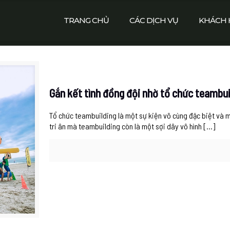
TRANG CHỦ
CÁC DỊCH VỤ
KHÁCH 
Gắn kết tình đồng đội nhờ tổ chức teambui
Tổ chức teambuilding là một sự kiện vô cùng đặc biệt và m
tri ân mà teambuilding còn là một sợi dây vô hình
[…]