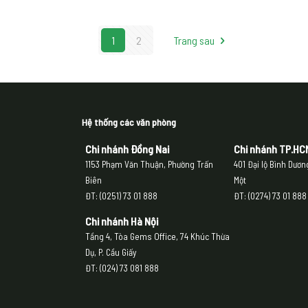
1
2
Trang sau
Hệ thống các văn phòng
Chi nhánh Đồng Nai
Chi nhánh
TP.HC
1153 Phạm Văn Thuận, Phường Trấn
401 Đại lộ Bình Dươ
Biên
Một
ĐT: (0251) 73 01 888
ĐT: (0274) 73 01 888
Chi nhánh Hà Nội
Tầng 4, Tòa Gems Office, 74 Khúc Thừa
Dụ, P. Cầu Giấy
ĐT: (024) 73 081 888