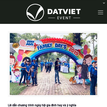
Lời dẫn chương trình ngày hội gia đình hay và ý nghĩa