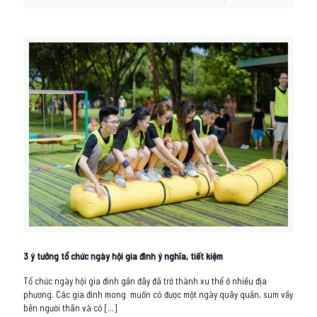
3 ý tưởng tổ chức ngày hội gia đình ý nghĩa, tiết kiệm
Tổ chức ngày hội gia đình gần đây đã trở thành xu thể ở nhiều địa
phương. Các gia đình mong muốn có được một ngày quây quần, sum vầy
bên người thân và có
[…]