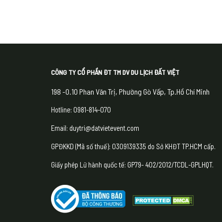
CÔNG TY CỔ PHẦN ĐT TM DV DU LỊCH ĐẤT VIỆT
198 -0.10 Phan Văn Trị, Phường Gò Vấp, Tp.Hồ Chí Minh
Hotline: 0981-814-070
Email: duytri@datvietevent.com
GPĐKKD (Mã số thuế): 0309139335 do Sở KHĐT TP.HCM cấp.
Giấy phép Lữ hành quốc tế: GP79- 402/2012/TCDL-GPLHQT.