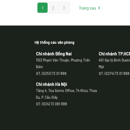
1
2
3
Trang sau
Hệ thống các văn phòng
Chi nhánh Đồng Nai
Chi nhánh
TP.HC
1153 Phạm Văn Thuận, Phường Trấn
401 Đại lộ Bình Dươ
Biên
Một
ĐT: (0251) 73 01 888
ĐT: (0274) 73 01 888
Chi nhánh Hà Nội
Tầng 4, Tòa Gems Office, 74 Khúc Thừa
Dụ, P. Cầu Giấy
ĐT: (024) 73 081 888