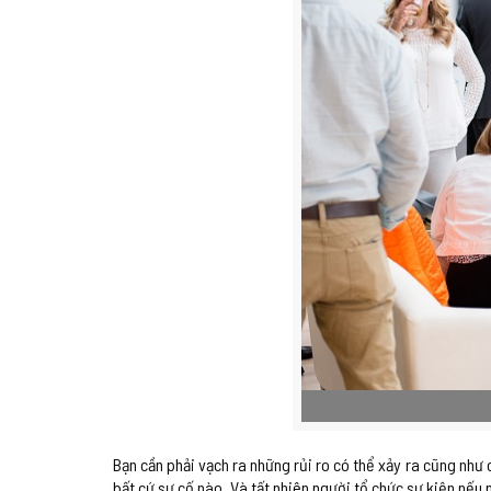
Bạn cần phải vạch ra những rủi ro có thể xảy ra cũng như
bất cứ sự cố nào. Và tất nhiên người tổ chức sự kiện nếu 