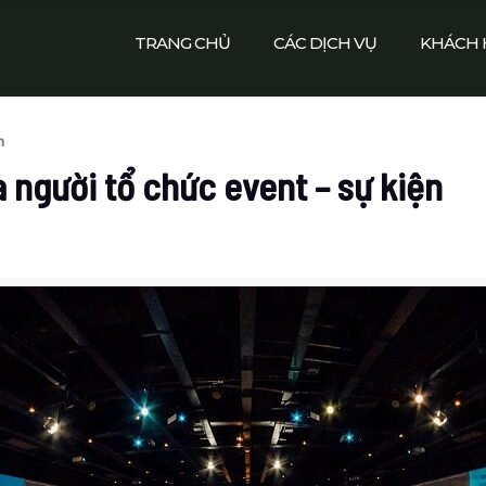
TRANG CHỦ
CÁC DỊCH VỤ
KHÁCH 
n
 người tổ chức event – sự kiện