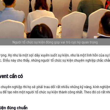
Người tổ chức sự kiện đóng góp vai trò cực kỳ quan trọng
rọng. Họ như là một sợi dây xuyên suốt sự kiện, như là một linh hồn của sự
. Điều này cho thấy, những người tổ chức sự kiện chuyên nghiệp chắc chắn 
vent cần có
chuyên nghiệp thì họ sẽ phải trau dồi rất nhiều những kỹ năng, kinh nghiệ
au để tạo nên một người tổ chức sự kiện thành công nhất. Theo đó có rất nh
kiện đúng chuẩn