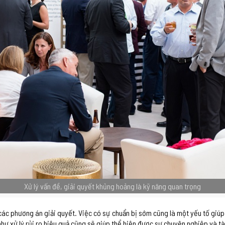
Xử lý vấn đề, giải quyết khủng hoảng là kỹ năng quan trọng
 các phương án giải quyết. Việc có sự chuẩn bị sớm cũng là một yếu tố giú
như xử lý rủi ro hiệu quả cũng sẽ giúp thể hiện được sự chuyên nghiệp và t