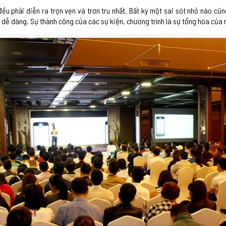
ều phải diễn ra trọn vẹn và trơn tru nhất. Bất kỳ một sai sót nhỏ nào cũn
dễ dàng. Sự thành công của các sự kiện, chương trình là sự tổng hòa của r