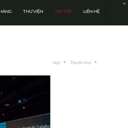
HÀNG
THƯ VIỆN
TIN TỨC
LIÊN HỆ
tags
Chuyên mục