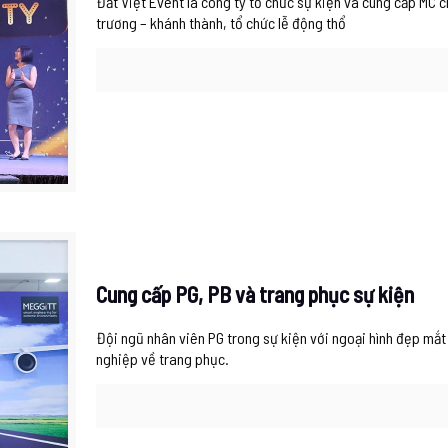
Đất Việt Event là công ty tổ chức sự kiện và cung cấp MC c
trương – khánh thành, tổ chức lễ động thổ
Cung cấp PG, PB và trang phục sự kiện
Đội ngũ nhân viên PG trong sự kiện với ngoại hình đẹp mắt
nghiệp về trang phục.