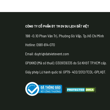
CÔNG TY CỔ PHẦN ĐT TM DV DU LỊCH ĐẤT VIỆT
198 -0.10 Phan Văn Trị, Phường Gò Vấp, Tp.Hồ Chí Minh
Hotline: 0981-814-070
Email: duytri@datvietevent.com
GPĐKKD (Mã số thuế): 0309139335 do Sở KHĐT TP.HCM cấp.
Giấy phép Lữ hành quốc tế: GP79- 402/2012/TCDL-GPLHQT.