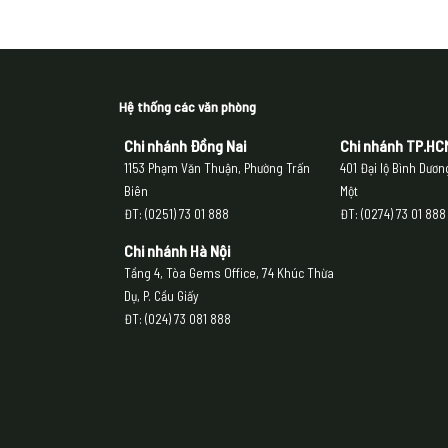
Hệ thống các văn phòng
Chi nhánh Đồng Nai
Chi nhánh
TP.HC
1153 Phạm Văn Thuận, Phường Trấn
401 Đại lộ Bình Dươ
Biên
Một
ĐT: (0251) 73 01 888
ĐT: (0274) 73 01 888
Chi nhánh Hà Nội
Tầng 4, Tòa Gems Office, 74 Khúc Thừa
Dụ, P. Cầu Giấy
ĐT: (024) 73 081 888