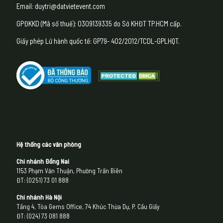
Email: duytri@datvietevent.com
GPĐKKD (Mã số thuế): 0309139335 do Sở KHĐT TP.HCM cấp.
Giấy phép Lữ hành quốc tế: GP79- 402/2012/TCDL-GPLHQT.
Hệ thống các văn phòng
Chi nhánh Đồng Nai
1153 Phạm Văn Thuận, Phường Trấn Biên
ĐT: (0251) 73 01 888
Chi nhánh Hà Nội
Tầng 4, Tòa Gems Office, 74 Khúc Thừa Dụ, P. Cầu Giấy
ĐT: (024) 73 081 888