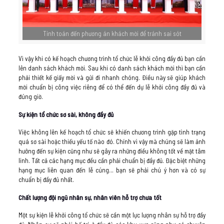
Tính toán đến phương án khách mời để tránh sai sót
Vì vậy khi có kế hoạch chương trình tổ chức lễ khởi công đầy đủ bạn cần
lên danh sách khách mời. Sau khi có danh sách khách mời thì bạn cần
phải thiết kế giấy mời và gửi đi nhanh chóng. Điều này sẽ giúp khách
mời chuẩn bị công việc riêng để có thể đến dự lễ khởi công đầy đủ và
đúng giờ.
Sự kiện tổ chức sơ sài, không đầy đủ
Việc không lên kế hoạch tổ chức sẽ khiến chương trình gặp tình trạng
quá sơ sài hoặc thiếu yếu tố nào đó. Chính vì vậy mà chúng sẽ làm ảnh
hưởng đến sự kiện cũng như sẽ gây ra những điều không tốt về mặt tâm
linh. Tất cả các hạng mục đều cần phải chuẩn bị đầy đủ. Đặc biệt những
hạng mục liên quan đến lễ cúng… bạn sẽ phải chú ý hơn và có sự
chuẩn bị đầy đủ nhất.
Chất lượng đội ngũ nhân sự, nhân viên hỗ trợ chưa tốt
Một sự kiện lễ khởi công tổ chức sẽ cần một lực lượng nhân sự hỗ trợ đầy