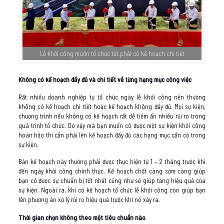
Lễ khởi công muốn tổ chức tốt phải có kế hoạch chi tiết
Không có kế hoạch đầy đủ và chi tiết về từng hạng mục công việc
Rất nhiều doanh nghiệp tự tổ chức ngày lễ khởi công nên thường
không có kế hoạch chi tiết hoặc kế hoạch không đầy đủ. Mọi sự kiện,
chương trình nếu không có kế hoạch rất dễ tiềm ẩn nhiều rủi ro trong
quá trình tổ chức. Do vậy mà bạn muốn có được một sự kiện khởi công
hoàn hảo thì cần phải lên kế hoạch đầy đủ các hạng mục cần có trong
sự kiện.
Bản kế hoạch này thường phải được thực hiện từ 1 – 2 tháng trước khi
đến ngày khởi công chính thức. Kế hoạch chốt càng sớm càng giúp
bạn có được sự chuẩn bị tốt nhất cũng như sẽ giúp tăng hiệu quả của
sự kiện. Ngoài ra, khi có kế hoạch tổ chức lễ khởi công còn giúp bạn
lên phương án xử lý rủi ro hiệu quả trước khi nó xảy ra.
Thời gian chọn không theo một tiêu chuẩn nào