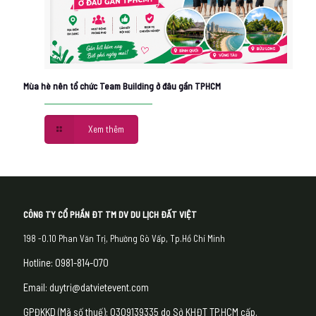
Mùa hè nên tổ chức Team Building ở đâu gần TPHCM
Xem thêm
CÔNG TY CỔ PHẦN ĐT TM DV DU LỊCH ĐẤT VIỆT
198 -0.10 Phan Văn Trị, Phường Gò Vấp, Tp.Hồ Chí Minh
Hotline: 0981-814-070
Email: duytri@datvietevent.com
GPĐKKD (Mã số thuế): 0309139335 do Sở KHĐT TP.HCM cấp.