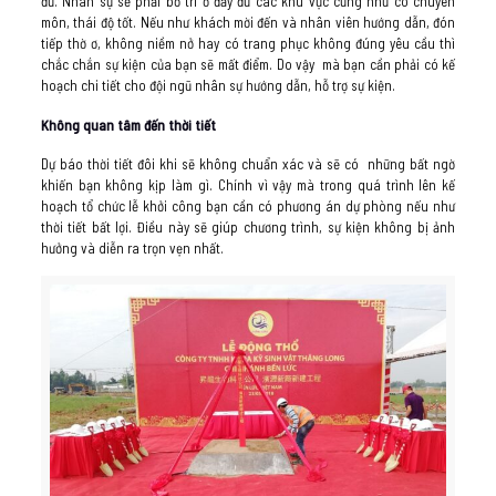
đủ. Nhân sự sẽ phải bố trí ở đầy đủ các khu vực cũng như có chuyên
môn, thái độ tốt. Nếu như khách mời đến và nhân viên hướng dẫn, đón
tiếp thờ ơ, không niềm nở hay có trang phục không đúng yêu cầu thì
chắc chắn sự kiện của bạn sẽ mất điểm. Do vậy mà bạn cần phải có kế
hoạch chi tiết cho đội ngũ nhân sự hướng dẫn, hỗ trợ sự kiện.
Không quan tâm đến thời tiết
Dự báo thời tiết đôi khi sẽ không chuẩn xác và sẽ có những bất ngờ
khiến bạn không kịp làm gì. Chính vì vậy mà trong quá trình lên kế
hoạch tổ chức lễ khởi công bạn cần có phương án dự phòng nếu như
thời tiết bất lợi. Điều này sẽ giúp chương trình, sự kiện không bị ảnh
hưởng và diễn ra trọn vẹn nhất.