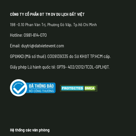
CÔNG TY CỔ PHẦN ĐT TM DV DU LỊCH ĐẤT VIỆT
198 -0.10 Phan Văn Trị, Phường Gò Vấp, Tp.Hồ Chí Minh
Hotline: 0981-814-070
Email: duytri@datvietevent.com
GPĐKKD (Mã số thuế): 0309139335 do Sở KHĐT TP.HCM cấp.
Giấy phép Lữ hành quốc tế: GP79- 402/2012/TCDL-GPLHQT.
Hệ thống các văn phòng