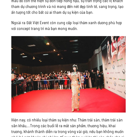
màu đỏ còn thể hiện sự đón tiếp nồng hậu, sự trân trọng các vị khách
tham dự chương trình và nó mang đến nét đẹp tinh tế, sang trọng, tạo
ấn tượng tốt cho bất cứ ai tham dự sự kiện của bạn.
Ngoài ra Đất Việt Event còn cung cấp loại thảm xanh dương phù hợp
với concept trang trí mà bạn mong muốn.
Hiện nay, có nhiều loại thảm sự kiện như: Thảm trải sàn, thảm trải sàn
sân khấu,…Trong các buổi lễ ra mắt sản phẩm, thương hiệu, khai
trương, khánh thành diễn ra trong vòng vài giờ, nếu bạn không muốn