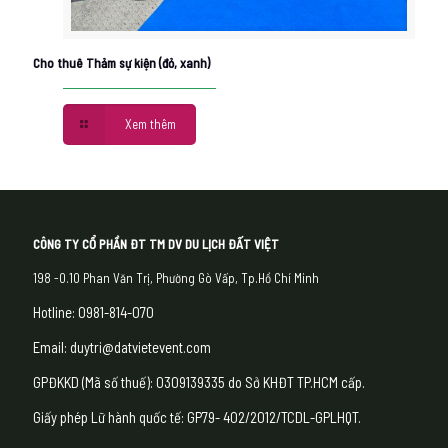
Cho thuê Thảm sự kiện (đỏ, xanh)
Xem thêm
CÔNG TY CỔ PHẦN ĐT TM DV DU LỊCH ĐẤT VIỆT
198 -0.10 Phan Văn Trị, Phường Gò Vấp, Tp.Hồ Chí Minh
Hotline: 0981-814-070
Email: duytri@datvietevent.com
GPĐKKD (Mã số thuế): 0309139335 do Sở KHĐT TP.HCM cấp.
Giấy phép Lữ hành quốc tế: GP79- 402/2012/TCDL-GPLHQT.