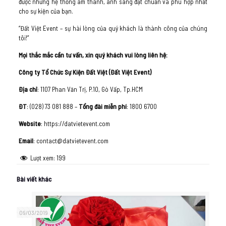
được những hệ thống âm thanh, ánh sáng đạt chuẩn và phù hợp nhất
cho sự kiện của bạn.
“Đất Việt Event – sự hài lòng của quý khách là thành công của chúng
tôi!”
Mọi thắc mắc cần tư vấn, xin quý khách vui lòng liên hệ:
Công ty Tổ Chức Sự Kiện Đất Việt (Đất Việt Event)
Địa chỉ
: 1107 Phan Văn Trị, P.10, Gò Vấp, Tp.HCM
ĐT
: (028) 73 081 888 –
Tổng đài miễn phí
: 1800 6700
Website
: https://datvietevent.com
Email
: contact@datvietevent.com
Lượt xem:
199
Bài viết khác
09/03/2019