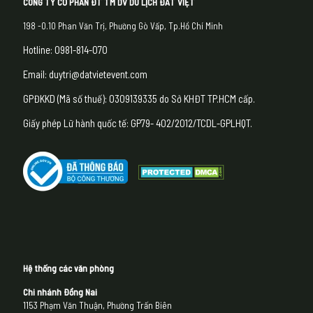
CÔNG TY CỔ PHẦN ĐT TM DV DU LỊCH ĐẤT VIỆT
198 -0.10 Phan Văn Trị, Phường Gò Vấp, Tp.Hồ Chí Minh
Hotline: 0981-814-070
Email: duytri@datvietevent.com
GPĐKKD (Mã số thuế): 0309139335 do Sở KHĐT TP.HCM cấp.
Giấy phép Lữ hành quốc tế: GP79- 402/2012/TCDL-GPLHQT.
Hệ thống các văn phòng
Chi nhánh Đồng Nai
1153 Phạm Văn Thuận, Phường Trấn Biên