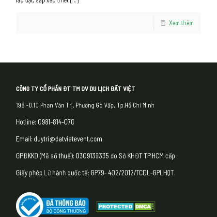
Xem thêm
CÔNG TY CỔ PHẦN ĐT TM DV DU LỊCH ĐẤT VIỆT
198 -0.10 Phan Văn Trị, Phường Gò Vấp, Tp.Hồ Chí Minh
Hotline: 0981-814-070
Email: duytri@datvietevent.com
GPĐKKD (Mã số thuế): 0309139335 do Sở KHĐT TP.HCM cấp.
Giấy phép Lữ hành quốc tế: GP79- 402/2012/TCDL-GPLHQT.