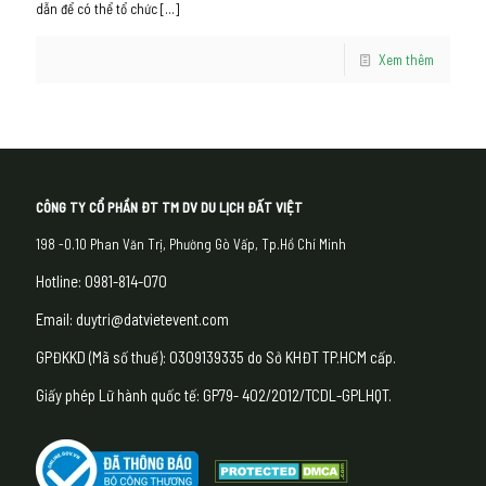
dẫn để có thể tổ chức
[…]
Xem thêm
CÔNG TY CỔ PHẦN ĐT TM DV DU LỊCH ĐẤT VIỆT
198 -0.10 Phan Văn Trị, Phường Gò Vấp, Tp.Hồ Chí Minh
Hotline: 0981-814-070
Email: duytri@datvietevent.com
GPĐKKD (Mã số thuế): 0309139335 do Sở KHĐT TP.HCM cấp.
Giấy phép Lữ hành quốc tế: GP79- 402/2012/TCDL-GPLHQT.