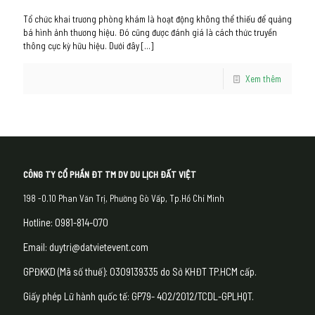
Tổ chức khai trương phòng khám là hoạt động không thể thiếu để quảng
bá hình ảnh thương hiệu. Đó cũng được đánh giá là cách thức truyền
thông cực kỳ hữu hiệu. Dưới đây
[…]
Xem thêm
CÔNG TY CỔ PHẦN ĐT TM DV DU LỊCH ĐẤT VIỆT
198 -0.10 Phan Văn Trị, Phường Gò Vấp, Tp.Hồ Chí Minh
Hotline: 0981-814-070
Email: duytri@datvietevent.com
GPĐKKD (Mã số thuế): 0309139335 do Sở KHĐT TP.HCM cấp.
Giấy phép Lữ hành quốc tế: GP79- 402/2012/TCDL-GPLHQT.