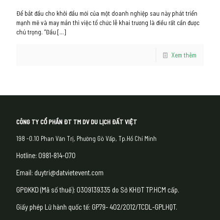
Để bắt đầu cho khởi đầu mới của một doanh nghiệp sau này phát triển
mạnh mẽ và may mắn thì việc tổ chức lễ khai trương là điều rất cần được
chú trọng. “Đầu
[…]
Xem thêm
CÔNG TY CỔ PHẦN ĐT TM DV DU LỊCH ĐẤT VIỆT
198 -0.10 Phan Văn Trị, Phường Gò Vấp, Tp.Hồ Chí Minh
Hotline: 0981-814-070
Email: duytri@datvietevent.com
GPĐKKD (Mã số thuế): 0309139335 do Sở KHĐT TP.HCM cấp.
Giấy phép Lữ hành quốc tế: GP79- 402/2012/TCDL-GPLHQT.