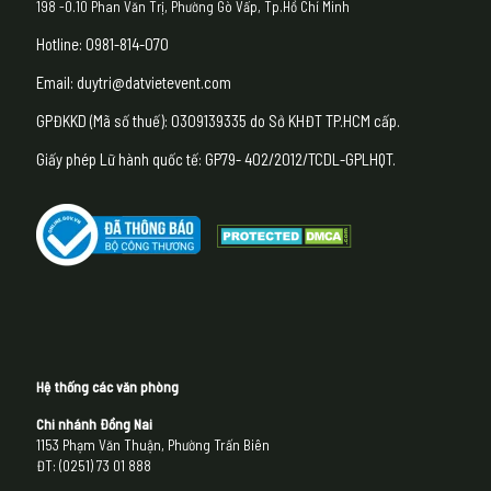
198 -0.10 Phan Văn Trị, Phường Gò Vấp, Tp.Hồ Chí Minh
Hotline: 0981-814-070
Email: duytri@datvietevent.com
GPĐKKD (Mã số thuế): 0309139335 do Sở KHĐT TP.HCM cấp.
Giấy phép Lữ hành quốc tế: GP79- 402/2012/TCDL-GPLHQT.
Hệ thống các văn phòng
Chi nhánh Đồng Nai
1153 Phạm Văn Thuận, Phường Trấn Biên
ĐT: (0251) 73 01 888