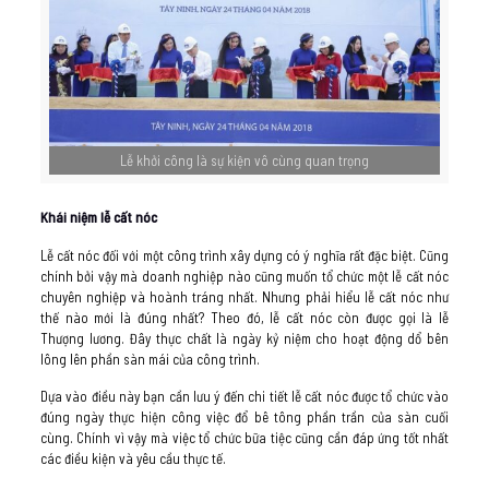
Lễ khởi công là sự kiện vô cùng quan trọng
Khái niệm lễ cất nóc
Lễ cất nóc đối với một công trình xây dựng có ý nghĩa rất đặc biệt. Cũng
chính bởi vậy mà doanh nghiệp nào cũng muốn tổ chức một lễ cất nóc
chuyên nghiệp và hoành tráng nhất. Nhưng phải hiểu lễ cất nóc như
thế nào mới là đúng nhất? Theo đó, lễ cất nóc còn được gọi là lễ
Thượng lương. Đây thực chất là ngày kỷ niệm cho hoạt động dổ bên
lông lên phần sàn mái của công trình.
Dựa vào điều này bạn cần lưu ý đến chi tiết lễ cất nóc được tổ chức vào
đúng ngày thực hiện công việc đổ bê tông phần trần của sàn cuối
cùng. Chính vì vậy mà việc tổ chức bữa tiệc cũng cần đáp ứng tốt nhất
các điều kiện và yêu cầu thực tế.