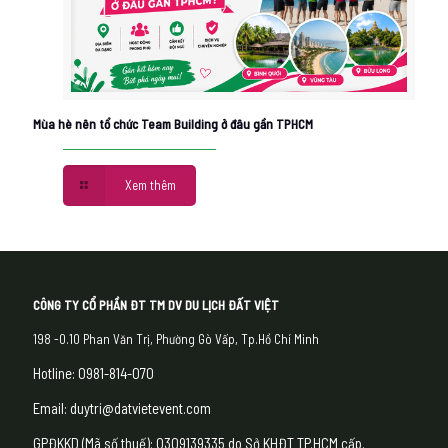
Mùa hè nên tổ chức Team Building ở đâu gần TPHCM
Xem thêm
CÔNG TY CỔ PHẦN ĐT TM DV DU LỊCH ĐẤT VIỆT
198 -0.10 Phan Văn Trị, Phường Gò Vấp, Tp.Hồ Chí Minh
Hotline: 0981-814-070
Email: duytri@datvietevent.com
GPĐKKD (Mã số thuế): 0309139335 do Sở KHĐT TP.HCM cấp.