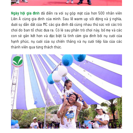
Ngày hội gia đình
đã diễn ra với sự góp mặt của hơn 500 nhân viên
Liên Á cùng gia đình của mình. Sau lễ warm up sôi động và ý nghĩa,
dưới sự dẫn dắt của MC các gia đình đã cùng nhau thử sức với các trò
chơi do ban tổ chức đưa ra. Có lẽ sau phần trò chơi này, bố mẹ và các
con sẽ gắn kết hơn và đặc biệt là tình cảm gia đình bởi nụ cười của
hạnh phúc, nụ cười của sự chiến thắng và nụ cười tiếp lửa của các
thành viên qua từng thách thức.