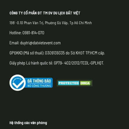
CÔNG TY CỔ PHẦN ĐT TM DV DU LỊCH ĐẤT VIỆT
198 -0.10 Phan Văn Trị, Phường Gò Vấp, Tp.Hồ Chí Minh
Hotline: 0981-814-070
Email: duytri@datvietevent.com
GPĐKKD (Mã số thuế): 0309139335 do Sở KHĐT TP.HCM cấp.
Giấy phép Lữ hành quốc tế: GP79- 402/2012/TCDL-GPLHQT.
Hệ thống các văn phòng