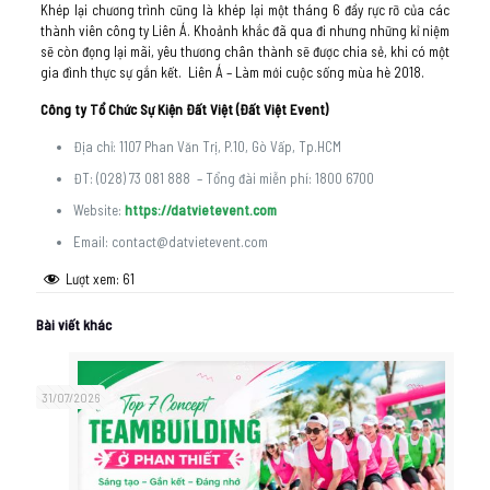
Khép lại chương trình cũng là khép lại một tháng 6 đầy rực rỡ của các
thành viên công ty Liên Á. Khoảnh khắc đã qua đi nhưng những kỉ niệm
sẽ còn đọng lại mãi, yêu thương chân thành sẽ được chia sẻ, khi có một
gia đình thực sự gắn kết. Liên Á – Làm mới cuộc sống mùa hè 2018.
Công ty Tổ Chức Sự Kiện Đất Việt (Đất Việt Event)
Địa chỉ: 1107 Phan Văn Trị, P.10, Gò Vấp, Tp.HCM
ĐT: (028) 73 081 888 – Tổng đài miễn phí: 1800 6700
Website:
https://datvietevent.com
Email: contact@datvietevent.com
Lượt xem:
61
Bài viết khác
31/07/2026