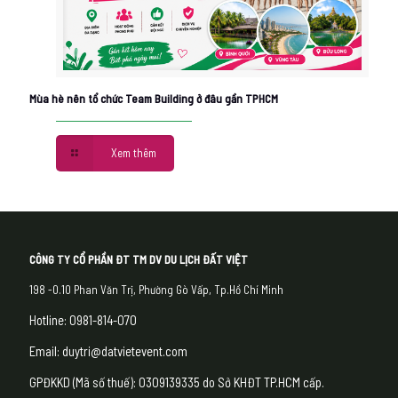
Mùa hè nên tổ chức Team Building ở đâu gần TPHCM
Xem thêm
CÔNG TY CỔ PHẦN ĐT TM DV DU LỊCH ĐẤT VIỆT
198 -0.10 Phan Văn Trị, Phường Gò Vấp, Tp.Hồ Chí Minh
Hotline: 0981-814-070
Email: duytri@datvietevent.com
GPĐKKD (Mã số thuế): 0309139335 do Sở KHĐT TP.HCM cấp.