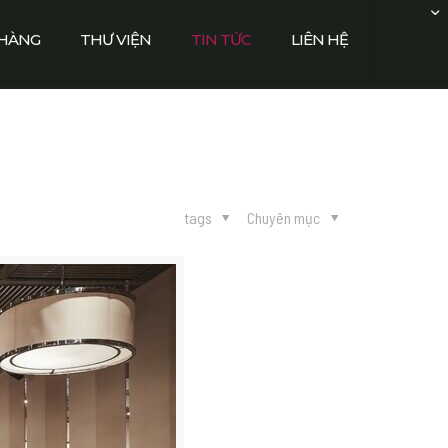
HÀNG
THƯ VIỆN
TIN TỨC
LIÊN HỆ
tags
Chuyên mục