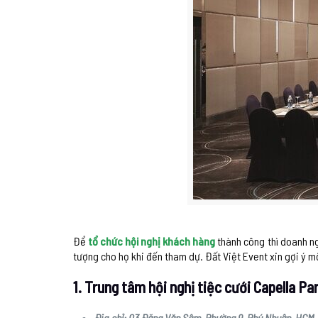
Để
tổ chức hội nghị khách hàng
thành công thì doanh ng
tượng cho họ khi đến tham dự. Đất Việt Event xin gợi ý mộ
1. Trung tâm hội nghị tiệc cưới Capella Pa
Địa chỉ: 03 Đặng Văn Sâm, Phường 9, Phú Nhuận, HCM