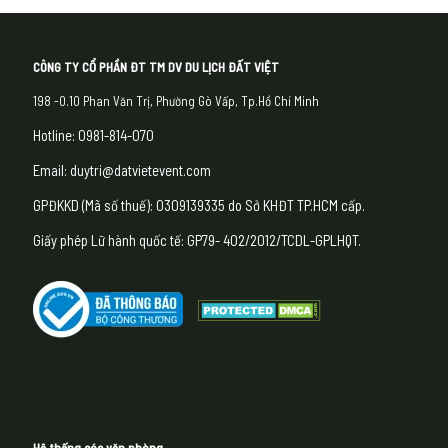
CÔNG TY CỔ PHẦN ĐT TM DV DU LỊCH ĐẤT VIỆT
198 -0.10 Phan Văn Trị, Phường Gò Vấp, Tp.Hồ Chí Minh
Hotline: 0981-814-070
Email: duytri@datvietevent.com
GPĐKKD (Mã số thuế): 0309139335 do Sở KHĐT TP.HCM cấp.
Giấy phép Lữ hành quốc tế: GP79- 402/2012/TCDL-GPLHQT.