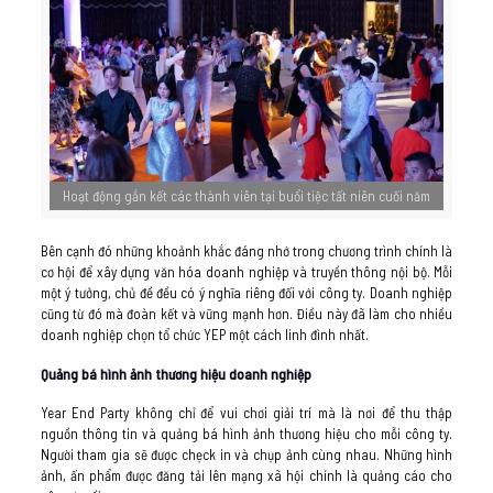
Hoạt động gắn kết các thành viên tại buổi tiệc tất niên cuối năm
Bên cạnh đó những khoảnh khắc đáng nhớ trong chương trình chính là
cơ hội để xây dựng văn hóa doanh nghiệp và truyền thông nội bộ. Mỗi
một ý tưởng, chủ đề đều có ý nghĩa riêng đối với công ty. Doanh nghiệp
cũng từ đó mà đoàn kết và vững mạnh hơn. Điều này đã làm cho nhiều
doanh nghiệp chọn tổ chức YEP một cách linh đình nhất.
Quảng bá hình ảnh thương hiệu doanh nghiệp
Year End Party không chỉ để vui chơi giải trí mà là nơi để thu thập
nguồn thông tin và quảng bá hình ảnh thương hiệu cho mỗi công ty.
Người tham gia sẽ được chẹck in và chụp ảnh cùng nhau. Những hình
ảnh, ấn phẩm được đăng tải lên mạng xã hội chính là quảng cáo cho