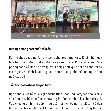
Tri ân – trao thưởng là phần không thể thiếu
Bữa tiệc mang đậm chất cổ điển
Ban tổ chức chưa nghĩa ra ý tưởng cho Year End Party là gì. Thử ngay
bữa tiệc mang đậm chất cổ điển xem sao nhé. YEP tổ chức mang đậm
phong cách cổ điển sẽ đem lại trải nghiệm thú vị và bất ngờ cho tất cả
mọi người. Khoảnh khắc này sẽ khiến ai cũng nhớ đến những tháng
ngày xưa cũ.
Tổ chức Gameshow truyền hình
Bạn đang muốn tổ chức một chương trình Year End Party độc đáo, mới lạ
và sáng tạo. Tổ chức Gameshow truyền hình chính là lựa chọn đắt giá.
Các chương trình như gặp nhau cuối năm, chiếc nón kì diệu,… sẽ đưa
tất cả thành viên đến một khung cảnh khác trong cuộc sống tất bật