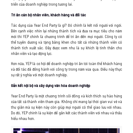
triển của doanh nghiệp trong tương lai.
Tri ân cán bộ nhân viên, khách hàng và đối tác
Tác dụng của Year End Party là gì? Đó chính là kết nối người với ngời.
Bên cạnh việc nhìn lại những thành tích và đưa ra mục tiêu cho năm
mới thì YEP chính là chương trình để tri ân đến mọi người. Công ty có
thể tuyên dương và tặng bằng khen cho tất cả những thành viên có
thành tích xuất sắc. Đây được xem như là sự khích lệ tinh thần cho
nhân viên và tạo động lực.
Hơn nữa, YEP là cơ hội để doanh nghiệp tri ân tới toàn thể khách hàng
và đối tác đã đồng hành với công ty trong năm vừa qua. Điều này thực
sự rất ý nghĩa với một doanh nghiệp.
Gắn kết nội bộ và xây dựng văn hóa doanh nghiệp
Year End Party là một chương trình sôi đông và kích thích sự hào hứng
của tất cả thành viên tham gia. Không chỉ mang lại thời gian vui vẻ và
thư giãn mà sự kiện này còn giúp mọi người có thể giao lưu với nhau.
Do đó, YEP chính là sự kiện để gắn kết các thành viên với nhau và thấu
hiểu nhau hơn.