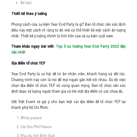
Bế mạc
Thiết kế theo ý tưởng
Phong cách của sự kiện Year End Party là gì? Ban tổ chức cần xác định
điều này một cách rõ ràng từ đó mới có thể thiết kế một cách ấn tượng
nhất. Thiết kế ý tưởng chính là linh hồn của cả sự kiện cuối năm.
Tham khảo ngay bài viết:
Top 3 xu hướng Year End Party 2022 đặc
sắc nhất
Địa điểm tổ chức YEP
Year End Party là cơ hội để tri ân nhân viên, khách hàng và đối tác.
Chương trình này còn là nơi để mọi người gắn kết với nhau. Do đó việc
chọn địa điểm tổ chức YEP vô cùng quan trọng. Ban tổ chức cần xác
định được số lượng người tham gia và tìm một địa điểm có sức chứa đủ.
Đất Việt Event sẽ gợi ý cho bạn một vài địa điểm để tổ chức YEP tại
thành phố Hồ Chí Minh:
White palace
Sài Gòn Phố Palace
Khu du lịch Bình Quới