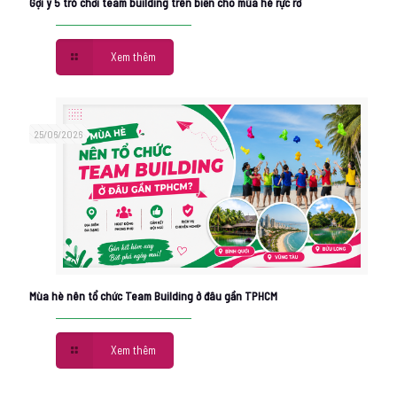
Gợi ý 5 trò chơi team building trên biển cho mùa hè rực rỡ
Xem thêm
25/06/2026
Mùa hè nên tổ chức Team Building ở đâu gần TPHCM
Xem thêm