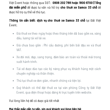
Việt Event hoặc thông qua SĐT:
0906 202 788
hoặc 1800 6700
(Tổng
đài miễn phí)
để được tư vấn và hỗ trợ
cho thuê xe Samco 33 chỗ
để
được hỗ trợ cụ thể về thủ tục.
Thông tin cần biết: dịch vụ cho thuê xe Samco 33 chỗ
tại Đất Việt
Event
.
Giá thuê xe theo ngày hoặc theo tháng trên đã bao gồm xe, xăng
dầu, lương tài xế lái xe.
Giá chưa bao gồm : Phí cầu đường, phí bến bãi đậu xe và thuế
VAT.
Xe đời mới, đẹp, sang trọng, đảm bảo an toàn và thoải mái trong
suốt hành trình.
Tài xế được đào tạo các kỹ năng phục vụ khách hàng một cách
chuyên nghiệp và thân thiện.
Thủ tục thuê xe đơn giản, nhanh chóng và tiện lợi.
Quý khách có thể đặt thuê xe tại văn phòng Công ty Đất Việt
Event, qua điện thoại hoặc đăng kí trực tuyến trên website.
Vui lòng liên hệ để có được giá tốt nhất
Mọi thắc mắc cần tư vấn, xin quý khách vui lòng liên hệ: