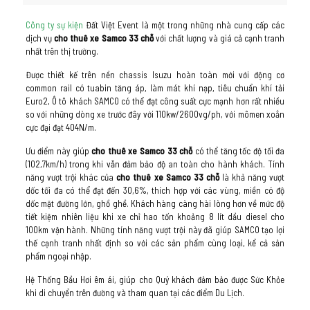
Công ty sự kiện
Đất Việt Event là một trong những nhà cung cấp các
dịch vụ
cho thuê xe Samco 33 chỗ
với chất lượng và giá cả cạnh tranh
nhất trên thị trường.
Được thiết kế trên nền chassis Isuzu hoàn toàn mới với động cơ
common rail có tuabin tăng áp, làm mát khí nạp, tiêu chuẩn khí tải
Euro2, Ô tô khách SAMCO có thể đạt công suất cực mạnh hơn rất nhiều
so với những dòng xe trước đây với 110kw/2600vg/ph, với mômen xoắn
cực đại đạt 404N/m.
Ưu điểm này giúp
cho thuê xe Samco 33 chỗ
có thể tăng tốc độ tối đa
(102,7km/h) trong khi vẫn đảm bảo độ an toàn cho hành khách. Tính
năng vượt trội khác của
cho thuê xe Samco 33 chỗ
là khả năng vượt
dốc tối đa có thể đạt đến 30,6%, thích hợp với các vùng, miền có độ
dốc mặt đường lớn, ghồ ghề. Khách hàng càng hài lòng hơn về mức độ
tiết kiệm nhiên liệu khi xe chỉ hao tốn khoảng 8 lít dầu diesel cho
100km vận hành. Những tính năng vượt trội này đã giúp SAMCO tạo lợi
thế cạnh tranh nhất định so với các sản phẩm cùng loại, kể cả sản
phẩm ngoại nhập.
Hệ Thống Bầu Hơi êm ái, giúp cho Quý khách đảm bảo được Sức Khỏe
khi di chuyển trên đường và tham quan tại các điểm Du Lịch.