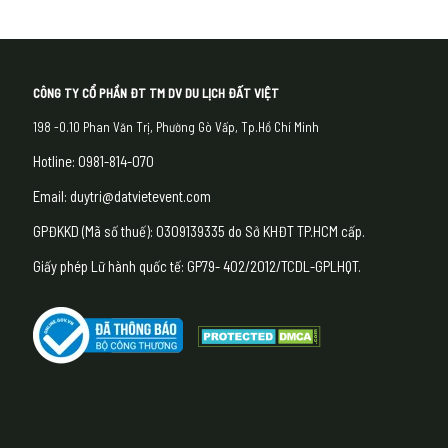
CÔNG TY CỔ PHẦN ĐT TM DV DU LỊCH ĐẤT VIỆT
198 -0.10 Phan Văn Trị, Phường Gò Vấp, Tp.Hồ Chí Minh
Hotline: 0981-814-070
Email: duytri@datvietevent.com
GPĐKKD (Mã số thuế): 0309139335 do Sở KHĐT TP.HCM cấp.
Giấy phép Lữ hành quốc tế: GP79- 402/2012/TCDL-GPLHQT.