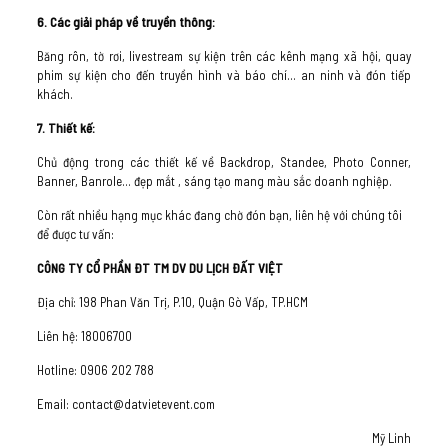
6. Các giải pháp về truyền thông:
Băng rôn, tờ rơi, livestream sự kiện trên các kênh mạng xã hội, quay
phim sự kiện cho đến truyền hình và báo chí… an ninh và đón tiếp
khách.
7. Thiết kế:
Chủ động trong các thiết kế về Backdrop, Standee, Photo Conner,
Banner, Banrole… đẹp mắt , sáng tạo mang màu sắc doanh nghiệp.
Còn rất nhiều hạng mục khác đang chờ đón bạn, liên hệ với chúng tôi
để được tư vấn:
CÔNG TY CỔ PHẦN ĐT TM DV DU LỊCH ĐẤT VIỆT
Địa chỉ: 198 Phan Văn Trị, P.10, Quận Gò Vấp, TP.HCM
Liên hệ: 18006700
Hotline: 0906 202 788
Email: contact@datvietevent.com
Mỹ Linh