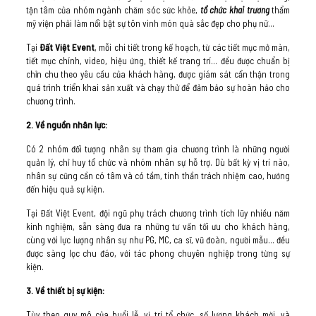
tận tâm của nhóm ngành chăm sóc sức khỏe,
tổ chức khai trương
thẩm
mỹ viện phải làm nổi bật sự tôn vinh món quà sắc đẹp cho phụ nữ…
Tại
Đất Việt Event
, mỗi chi tiết trong kế hoạch, từ các tiết mục mở màn,
tiết mục chính, video, hiệu ứng, thiết kế trang trí… đều được chuẩn bị
chỉn chu theo yêu cầu của khách hàng, được giám sát cẩn thận trong
quá trình triển khai sản xuất và chạy thử để đảm bảo sự hoàn hảo cho
chương trình.
2. Về nguồn nhân lực:
Có 2 nhóm đối tượng nhân sự tham gia chương trình là những người
quản lý, chỉ huy tổ chức và nhóm nhân sự hỗ trợ. Dù bất kỳ vị trí nào,
nhân sự cũng cần có tâm và có tầm, tinh thần trách nhiệm cao, hướng
đến hiệu quả sự kiện.
Tại Đất Việt Event, đội ngũ phụ trách chương trình tích lũy nhiều năm
kinh nghiệm, sẵn sàng đưa ra những tư vấn tối ưu cho khách hàng,
cùng với lực lượng nhân sự như PG, MC, ca sĩ, vũ đoàn, người mẫu… đều
được sàng lọc chu đáo, với tác phong chuyên nghiệp trong từng sự
kiện.
3. Về thiết bị sự kiện:
Tùy theo quy mô của buổi lễ, vị trí tổ chức, số lượng khách mời, và