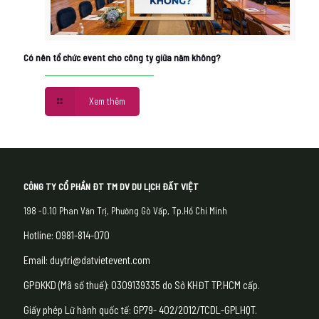
Có nên tổ chức event cho công ty giữa năm không?
Xem thêm
CÔNG TY CỔ PHẦN ĐT TM DV DU LỊCH ĐẤT VIỆT
198 -0.10 Phan Văn Trị, Phường Gò Vấp, Tp.Hồ Chí Minh
Hotline: 0981-814-070
Email: duytri@datvietevent.com
GPĐKKD (Mã số thuế): 0309139335 do Sở KHĐT TP.HCM cấp.
Giấy phép Lữ hành quốc tế: GP79- 402/2012/TCDL-GPLHQT.