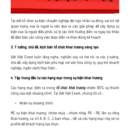
Tại mỗi tổ chức sự kiện chuyên nghiệp đội ngũ nhân sự đóng vai trò rất
quan trọng vừa là người tư vấn đưa ra các giải pháp để xây dựng sự
kiện vừa là người điều phối, xử lý các tình huống diễn ra ngay tức khắc
để đảm bảo các công việc được diễn ra theo đúng kế hoạch
3. Ý tưởng, chủ đề, kịch bản tổ chức khai trương sáng tạo:
Đất Việt Event luôn lắng nghe, nghiên cứu và tìm tòi ra các ý tưởng,
chủ đề, xây dựng kịch bản phù hợp với văn hóa công ty, quy mô doanh
nghiệp, ngân sách thực hiện…
4. Tập trung đầu tư các hạng mục trong sự kiện khai trương:
Các hạng mục diễn ra trong
tổ chức khai trương
chiếm 80% sự thành
công của một chương trình. Tại Đất Việt Event, chúng tôi có :
Nhân sự chương trình:
MC sự kiện khai trương, nhóm múa – nhóm nhảy, PG – PB, lân sư rồng
khai trương, ca sĩ ( A, B, C…), ban nhạc… tất cả các hạng mục này sẽ có
profile để khách hàng lựa chọn.