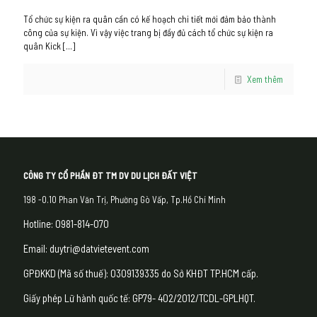
Tổ chức sự kiện ra quân cần có kế hoạch chi tiết mới đảm bảo thành
công của sự kiện. Vì vậy việc trang bị đầy đủ cách tổ chức sự kiện ra
quân Kick
[…]
Xem thêm
CÔNG TY CỔ PHẦN ĐT TM DV DU LỊCH ĐẤT VIỆT
198 -0.10 Phan Văn Trị, Phường Gò Vấp, Tp.Hồ Chí Minh
Hotline: 0981-814-070
Email: duytri@datvietevent.com
GPĐKKD (Mã số thuế): 0309139335 do Sở KHĐT TP.HCM cấp.
Giấy phép Lữ hành quốc tế: GP79- 402/2012/TCDL-GPLHQT.