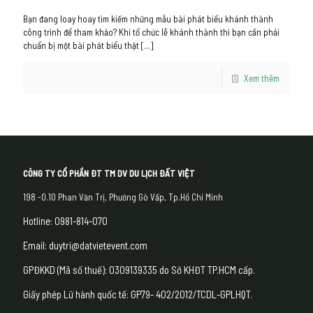
Bạn đang loay hoay tìm kiếm những mẫu bài phát biểu khánh thành
công trình để tham khảo? Khi tổ chức lễ khánh thành thì bạn cần phải
chuẩn bị một bài phát biểu thật
[…]
Xem thêm
CÔNG TY CỔ PHẦN ĐT TM DV DU LỊCH ĐẤT VIỆT
198 -0.10 Phan Văn Trị, Phường Gò Vấp, Tp.Hồ Chí Minh
Hotline: 0981-814-070
Email: duytri@datvietevent.com
GPĐKKD (Mã số thuế): 0309139335 do Sở KHĐT TP.HCM cấp.
Giấy phép Lữ hành quốc tế: GP79- 402/2012/TCDL-GPLHQT.