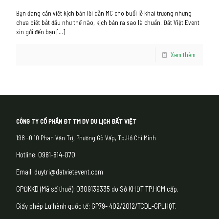
Bạn đang cần viết kịch bản lời dẫn MC cho buổi lễ khai trương nhưng
chưa biết bắt đầu như thế nào, kịch bản ra sao là chuẩn. Đất Việt Event
xin gửi đến bạn
[…]
Xem thêm
CÔNG TY CỔ PHẦN ĐT TM DV DU LỊCH ĐẤT VIỆT
198 -0.10 Phan Văn Trị, Phường Gò Vấp, Tp.Hồ Chí Minh
Hotline: 0981-814-070
Email: duytri@datvietevent.com
GPĐKKD (Mã số thuế): 0309139335 do Sở KHĐT TP.HCM cấp.
Giấy phép Lữ hành quốc tế: GP79- 402/2012/TCDL-GPLHQT.