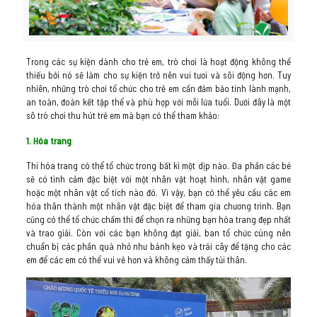
Trong các sự kiện dành cho trẻ em, trò chơi là hoạt động không thể
thiếu bởi nó sẽ làm cho sự kiện trở nên vui tươi và sôi động hơn. Tuy
nhiên, những trò chơi tổ chức cho trẻ em cần đảm bảo tính lành mạnh,
an toàn, đoàn kết tập thể và phù hợp với mỗi lứa tuổi. Dưới đây là một
sô trò chơi thu hút trẻ em mà bạn có thể tham khảo:
1. Hóa trang
Thi hóa trang có thể tổ chức trong bất kì một dịp nào. Đa phần các bé
sẽ có tình cảm đặc biệt với một nhân vật hoạt hình, nhân vật game
hoặc một nhân vật cổ tích nào đó. Vì vậy, bạn có thể yêu cầu các em
hóa thân thành một nhân vật đặc biệt để tham gia chương trình. Bạn
cũng có thể tổ chức chấm thi để chọn ra những bạn hóa trang đẹp nhất
và trao giải. Còn với các bạn không đạt giải, ban tổ chức cùng nên
chuẩn bị các phần quà nhỏ như bánh kẹo và trái cây để tặng cho các
em để các em có thể vui vẻ hơn và không cảm thấy tủi thân.