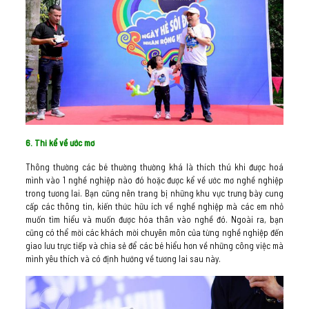
6. Thi kể về ước mơ
Thông thường các bé thường thường khá là thích thú khi được hoá
mình vào 1 nghề nghiệp nào đó hoặc được kể về ước mơ nghề nghiệp
trong tương lai. Bạn cũng nên trang bị những khu vực trưng bày cung
cấp các thông tin, kiến thức hữu ích về nghề nghiệp mà các em nhỏ
muốn tìm hiểu và muốn được hóa thân vào nghề đó. Ngoài ra, bạn
cũng có thể mời các khách mời chuyên môn của từng nghề nghiệp đến
giao lưu trực tiếp và chia sẻ để các bé hiểu hơn về những công việc mà
mình yêu thích và có định hướng về tương lai sau này.