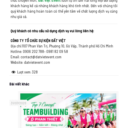
thức chuyên môn,
Đất Việt Event
luôn tự tin làm hài lòng mọi đối tượng
khách hàng kể cả những khách hàng khó tính nhất. Đến với chúng tôi
quý khách hàng hoàn toàn có thể yên tâm về chất lượng dịch vụ cũng
như giá cả.
Quý khách có nhu cầu sử dụng dịch vụ vui lòng liên hệ:
CÔNG TY TỔ CHỨC SỰ KIỆN ĐẤT VIỆT
Địa chỉ:1107 Phan Văn Trị, Phường 10, Gò Vấp, Thành phố Hồ Chí Minh
Hotline: 0906 202 788– 0981 82 09 58
Email: contact@datvietevent.com
Website: datvietevent.com
Lượt xem:
328
Bài viết khác
31/07/2026