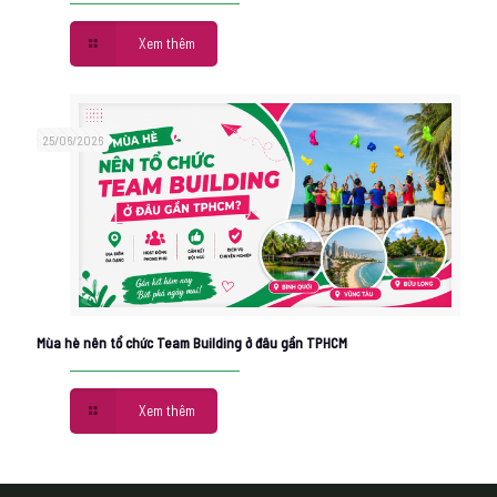
Xem thêm
25/06/2026
Mùa hè nên tổ chức Team Building ở đâu gần TPHCM
Xem thêm