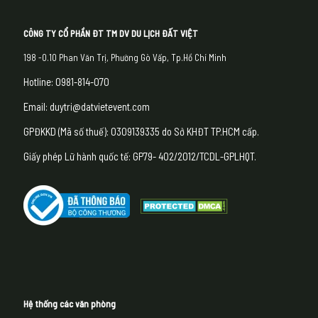
CÔNG TY CỔ PHẦN ĐT TM DV DU LỊCH ĐẤT VIỆT
198 -0.10 Phan Văn Trị, Phường Gò Vấp, Tp.Hồ Chí Minh
Hotline: 0981-814-070
Email: duytri@datvietevent.com
GPĐKKD (Mã số thuế): 0309139335 do Sở KHĐT TP.HCM cấp.
Giấy phép Lữ hành quốc tế: GP79- 402/2012/TCDL-GPLHQT.
Hệ thống các văn phòng