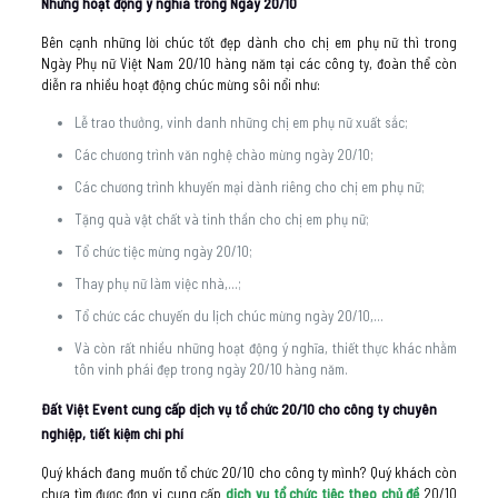
Những hoạt động ý nghĩa trong Ngày 20/10
Bên cạnh những lời chúc tốt đẹp dành cho chị em phụ nữ thì trong
Ngày Phụ nữ Việt Nam 20/10 hàng năm tại các công ty, đoàn thể còn
diễn ra nhiều hoạt động chúc mừng sôi nổi như:
Lễ trao thưởng, vinh danh những chị em phụ nữ xuất sắc;
Các chương trình văn nghệ chào mừng ngày 20/10;
Các chương trình khuyến mại dành riêng cho chị em phụ nữ;
Tặng quà vật chất và tinh thần cho chị em phụ nữ;
Tổ chức tiệc mừng ngày 20/10;
Thay phụ nữ làm việc nhà,…;
Tổ chức các chuyến du lịch chúc mừng ngày 20/10,…
Và còn rất nhiều những hoạt động ý nghĩa, thiết thực khác nhằm
tôn vinh phái đẹp trong ngày 20/10 hàng năm.
Đất Việt Event cung cấp dịch vụ tổ chức 20/10 cho công ty chuyên
nghiệp, tiết kiệm chi phí
Quý khách đang muốn tổ chức 20/10 cho công ty mình? Quý khách còn
chưa tìm được đơn vị cung cấp
dịch vụ tổ chức tiệc theo chủ đề
20/10