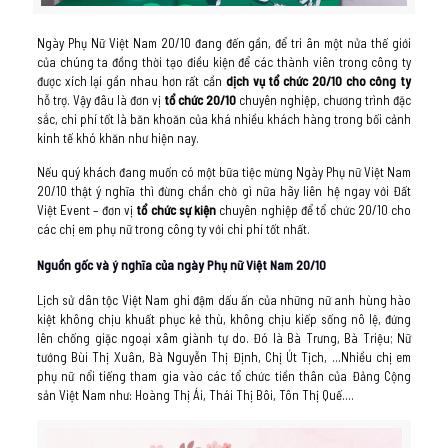
Ngày Phụ Nữ Việt Nam 20/10 đang đến gần, để tri ân một nửa thế giới
của chúng ta đồng thời tạo điều kiện để các thành viên trong công ty
được xích lại gần nhau hơn rất cần
dịch vụ tổ chức 20/10 cho công ty
hỗ trợ. Vậy đâu là đơn vị
tổ chức 20/10
chuyên nghiệp, chương trình đặc
sắc, chi phí tốt là băn khoăn của khá nhiều khách hàng trong bối cảnh
kinh tế khó khăn như hiện nay.
Nếu quý khách đang muốn có một bữa tiệc mừng Ngày Phụ nữ Việt Nam
20/10 thật ý nghĩa thì đừng chần chờ gì nữa hãy liên hệ ngay với Đất
Việt Event – đơn vị
tổ chức sự kiện
chuyên nghiệp để tổ chức 20/10 cho
các chị em phụ nữ trong công ty với chi phí tốt nhất.
Nguồn gốc và ý nghĩa của ngày Phụ nữ Việt Nam 20/10
Lịch sử dân tộc Việt Nam ghi đậm dấu ấn của những nữ anh hùng hào
kiệt không chịu khuất phục kẻ thù, không chịu kiếp sống nô lệ, đứng
lên chống giặc ngoại xâm giành tự do. Đó là Bà Trưng, Bà Triệu; Nữ
tướng Bùi Thị Xuân, Bà Nguyễn Thị Định, Chị Út Tịch, …Nhiều chị em
phụ nữ nổi tiếng tham gia vào các tổ chức tiền thân của Đảng Cộng
sản Việt Nam như: Hoàng Thị Ái, Thái Thị Bôi, Tôn Thị Quế….