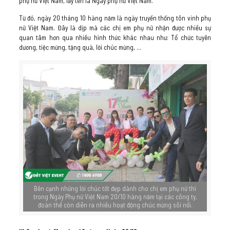
phụ nữ Việt Nam, lấy tên là Ngày phụ nữ Việt Nam.
Từ đó, ngày 20 tháng 10 hàng năm là ngày truyền thống tôn vinh phụ
nữ Việt Nam. Đây là dịp mà các chị em phụ nữ nhận được nhiều sự
quan tâm hơn qua nhiều hình thức khác nhau như: Tổ chức tuyên
dương, tiệc mừng, tặng quà, lời chúc mừng, …
Bên cạnh những lời chúc tốt đẹp dành cho chị em phụ nữ thì
trong Ngày Phụ nữ Việt Nam 20/10 hàng năm tại các công ty,
đoàn thể còn diễn ra nhiều hoạt động chúc mừng sôi nổi.