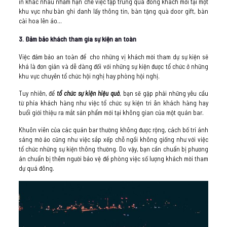
in khác nhau nhằm hạn chế việc tập trung quá đông khách mời tại một
khu vực như bàn ghi danh lấy thông tin, bàn tặng quà door gift, bàn
cài hoa lên áo…
3. Đảm bảo khách tham gia sự kiện an toàn
Việc đảm bảo an toàn để cho những vị khách mời tham dự sự kiện sẽ
khá là đơn giản và dễ dàng đối với những sự kiện được tổ chức ở những
khu vực chuyên tổ chức hội nghị hay phòng hội nghị.
Tuy nhiên, để
tổ chức sự kiện hiệu quả
, bạn sẽ gặp phải những yêu cầu
từ phía khách hàng như việc tổ chức sự kiện tri ân khách hàng hay
buổi giới thiệu ra mắt sản phẩm mới tại không gian của một quán bar.
Khuôn viên của các quán bar thường không được rộng, cách bố trí ánh
sáng mờ ảo cũng như việc sắp xếp chỗ ngồi không giống như với việc
tổ chức những sự kiện thông thường. Do vậy, bạn cần chuẩn bị phương
án chuẩn bị thêm người bảo vệ đề phòng việc số lượng khách mời tham
dự quá đông.