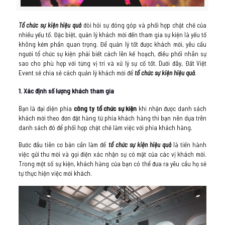
Tổ chức sự kiện hiệu quả
đòi hỏi sự đóng góp và phối hợp chặt chẽ của
nhiều yếu tố. Đặc biệt, quản lý khách mời đến tham gia sự kiện là yếu tố
không kém phần quan trọng. Để quản lý tốt được khách mời, yêu cầu
người tổ chức sự kiện phải biết cách lên kế hoạch, điều phối nhân sự
sao cho phù hợp với từng vị trí và xử lý sự cố tốt. Dưới đây, Đất Việt
Event sẽ chia sẻ cách quản lý khách mời để
tổ chức sự kiện hiệu quả
.
1. Xác định số lượng khách tham gia
Bạn là đại diện phía
công ty tổ chức sự kiện
khi nhận được danh sách
khách mời theo đơn đặt hàng từ phía khách hàng thì bạn nên dựa trên
danh sách đó để phối hợp chặt chẽ làm việc với phía khách hàng.
Bước đầu tiên cơ bản cần làm để
tổ chức sự kiện hiệu quả
là tiến hành
việc gửi thư mời và gọi điện xác nhận sự có mặt của các vị khách mời.
Trong một số sự kiện, khách hàng của bạn có thể đưa ra yêu cầu họ sẽ
tự thực hiện việc mời khách.