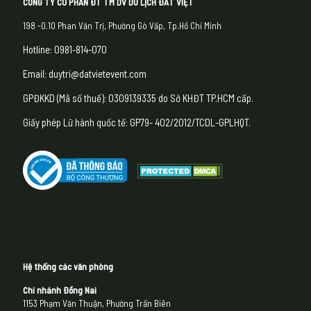
CÔNG TY CỔ PHẦN ĐT TM DV DU LỊCH ĐẤT VIỆT
198 -0.10 Phan Văn Trị, Phường Gò Vấp, Tp.Hồ Chí Minh
Hotline: 0981-814-070
Email: duytri@datvietevent.com
GPĐKKD (Mã số thuế): 0309139335 do Sở KHĐT TP.HCM cấp.
Giấy phép Lữ hành quốc tế: GP79- 402/2012/TCDL-GPLHQT.
Hệ thống các văn phòng
Chi nhánh Đồng Nai
1153 Phạm Văn Thuận, Phường Trấn Biên