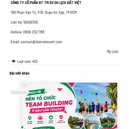
CÔNG TY CỔ PHẦN ĐT TM DV DU LỊCH ĐẤT VIỆT
198 Phan Văn Trị, P.10, Quận Gò Vấp, TP.HCM
Liên hệ: 18006700
Hotline: 0906 202 788
Email: contact@datvietevent.com
Mỹ Linh
Lượt xem:
463
Bài viết khác
25/06/2026