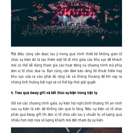
Một điều cũng cần được lưu ý trong quá trình thiết kế không gian tổ
chức sự kiện đó là tạo thêm một lối đi nhỏ giữa các khu vực để khách
mời có thể dễ dàng tham gia các hoạt động và chương trình mà phía
đơn vị tổ chức đưa ra. Bạn cũng cần đảm bảo rằng lối thoát hiểm hay
khu vực cửa ra vào phải đủ rộng rãi và thông thoáng để khi xảy ra
những tình huống bất ngờ sẽ có thể kịp thời giải quyết.
4. Trao quà Away gift và kết thúc sự kiện trong trật tự
Đối với các chương trình gala, sự kiện hội nghị bình thường thì an ninh
sau sự kiện là vấn đề không cần quá lo lắng. Nếu sự kiện có tổ chức
phát quà Away gift thì đơn vị tổ chức cần lưu ý chuẩn bị số lượng quà
nhiều hơn một nửa số lượng khách mời đến tham dự sự kiện.