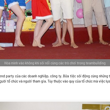
Hòa mình vào không khí sôi nổi cùng các trò chơi trong teambuilding
end party của các doanh nghiệp, công ty. Bữa tiệc sôi động cùng những t
gười tổ chức và người tham gia. Tùy thuộc vào quy của tổ chức mà việc lựa